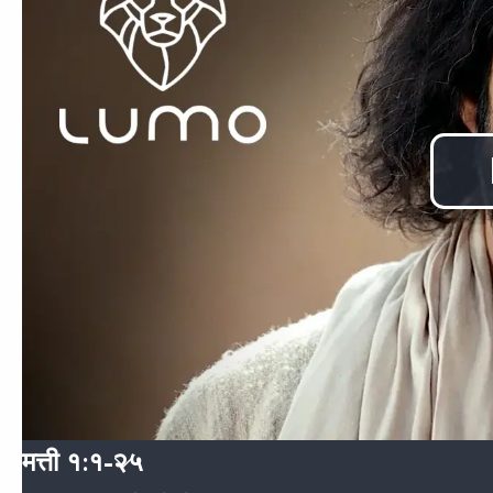
मत्ती १:१-२५