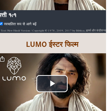
चलाएं
मत्ती १:१
स्वचालित रूप से आगे बढ़ें
टर्म्स और कंडीशन्स
Text: New Hindi Version / Copyright © 1978, 2009, 2017 by Biblica, Inc.® Used by permission. All rights reserved worldwide. / Biblica, The International Bible Society, provides God’s Word to people through Bible translation & Bible publishing, and Bible engagement in Africa, Asia Pacific, Europe, Latin America, Middle East, North America, and South Asia. Through its worldwide reach, Biblica engages people with God’s Word so that their lives are transformed through a relationship with Jesus Christ. / [INSERT BIBLICA LOGO HERE] / Audio: ℗ Audio courtesy of Bible Media Group and LUMO Project Films / Video: Courtesy of LUMO Project Films
LUMO ईस्टर फिल्म
वीडियो
चलाएं